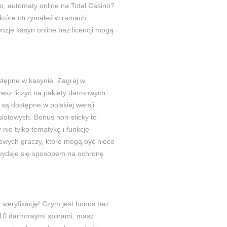
to, automaty online na Total Casino?
 które otrzymałeś w ramach
nzje kasyn online bez licencji mogą
stępne w kasynie. Zagraj w
esz liczyć na pakiety darmowych
są dostępne w polskiej wersji
lotowych. Bonus non-sticky to
ie tylko tematykę i funkcje
nowych graczy, które mogą być nieco
 wydaje się sposobem na ochronę
i weryfikację! Czym jest bonus bez
 z 10 darmowymi spinami, masz