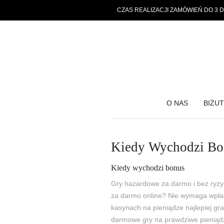
CZAS REALIZACJI ZAMÓWIEŃ DO 3 
O NAS
BIŻUT
Kiedy Wychodzi Bo
Kiedy wychodzi bonus
Gry hazardowe za darmo i bez ryzy
za darmo online? Nie wymaga wpłac
kasynach na pieniądze najlepiej gr
darmowe gry na prawdziwe pieniądz