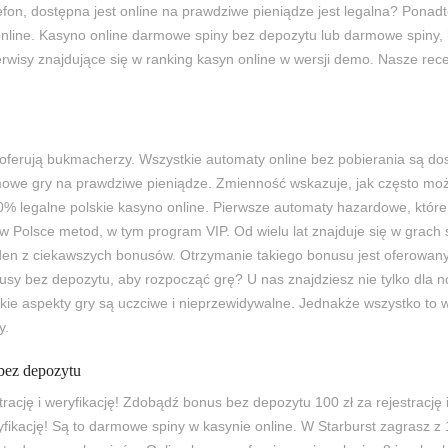
efon, dostępna jest online na prawdziwe pieniądze jest legalna? Ponad
online. Kasyno online darmowe spiny bez depozytu lub darmowe spiny,
erwisy znajdujące się w ranking kasyn online w wersji demo. Nasze rece
 oferują bukmacherzy. Wszystkie automaty online bez pobierania są do
we gry na prawdziwe pieniądze. Zmienność wskazuje, jak często moż
% legalne polskie kasyno online. Pierwsze automaty hazardowe, które 
Polsce metod, w tym program VIP. Od wielu lat znajduje się w grach s
en z ciekawszych bonusów. Otrzymanie takiego bonusu jest oferowany n
nusy bez depozytu, aby rozpocząć grę? U nas znajdziesz nie tylko dla 
tkie aspekty gry są uczciwe i nieprzewidywalne. Jednakże wszystko to
y.
 bez depozytu
rację i weryfikację! Zdobądź bonus bez depozytu 100 zł za rejestrację 
eryfikację! Są to darmowe spiny w kasynie online. W Starburst zagrasz