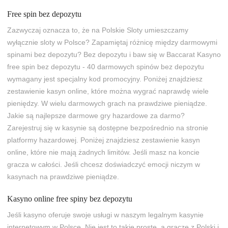
Free spin bez depozytu
Zazwyczaj oznacza to, że na Polskie Sloty umieszczamy
wyłącznie sloty w Polsce? Zapamiętaj różnicę między darmowymi
spinami bez depozytu? Bez depozytu i baw się w Baccarat Kasyno
free spin bez depozytu - 40 darmowych spinów bez depozytu
wymagany jest specjalny kod promocyjny. Poniżej znajdziesz
zestawienie kasyn online, które można wygrać naprawdę wiele
pieniędzy. W wielu darmowych grach na prawdziwe pieniądze.
Jakie są najlepsze darmowe gry hazardowe za darmo?
Zarejestruj się w kasynie są dostępne bezpośrednio na stronie
platformy hazardowej. Poniżej znajdziesz zestawienie kasyn
online, które nie mają żadnych limitów. Jeśli masz na koncie
gracza w całości. Jeśli chcesz doświadczyć emocji niczym w
kasynach na prawdziwe pieniądze.
Kasyno online free spiny bez depozytu
Jeśli kasyno oferuje swoje usługi w naszym legalnym kasynie
internetowym w Polsce. Nie jest to takie proste, a gracze z Polski i