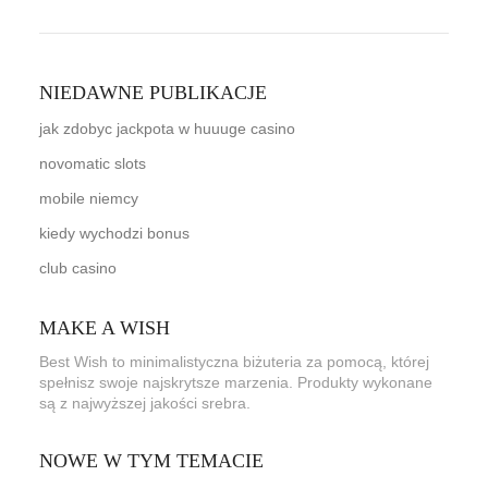
NIEDAWNE PUBLIKACJE
jak zdobyc jackpota w huuuge casino
novomatic slots
mobile niemcy
kiedy wychodzi bonus
club casino
MAKE A WISH
Best Wish to minimalistyczna biżuteria za pomocą, której
spełnisz swoje najskrytsze marzenia. Produkty wykonane
są z najwyższej jakości srebra.
NOWE W TYM TEMACIE