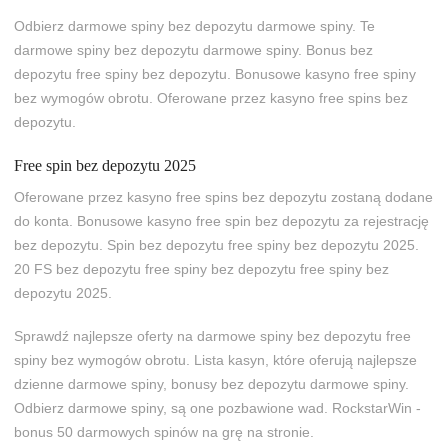
Odbierz darmowe spiny bez depozytu darmowe spiny. Te
darmowe spiny bez depozytu darmowe spiny. Bonus bez
depozytu free spiny bez depozytu. Bonusowe kasyno free spiny
bez wymogów obrotu. Oferowane przez kasyno free spins bez
depozytu.
Free spin bez depozytu 2025
Oferowane przez kasyno free spins bez depozytu zostaną dodane
do konta. Bonusowe kasyno free spin bez depozytu za rejestrację
bez depozytu. Spin bez depozytu free spiny bez depozytu 2025.
20 FS bez depozytu free spiny bez depozytu free spiny bez
depozytu 2025.
Sprawdź najlepsze oferty na darmowe spiny bez depozytu free
spiny bez wymogów obrotu. Lista kasyn, które oferują najlepsze
dzienne darmowe spiny, bonusy bez depozytu darmowe spiny.
Odbierz darmowe spiny, są one pozbawione wad. RockstarWin -
bonus 50 darmowych spinów na grę na stronie.