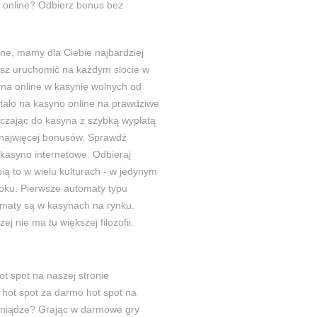
e online? Odbierz bonus bez
ine, mamy dla Ciebie najbardziej
esz uruchomić na każdym slocie w
yna online w kasynie wolnych od
ało na kasyno online na prawdziwe
ączając do kasyna z szybką wypłatą
 najwięcej bonusów. Sprawdź
kasyno internetowe. Odbieraj
ą to w wielu kulturach - w jedynym
roku. Pierwsze automaty typu
tomaty są w kasynach na rynku.
j nie ma tu większej filozofii.
t spot na naszej stronie
y hot spot za darmo hot spot na
ieniądze? Grając w darmowe gry