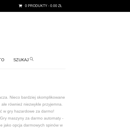
0 PRODUKTY
- 0.00 ZŁ
TO
SZUKAJ
acza. Nieco bardziej skomplikowane
 ale również niezwykle przyjemna.
rać w gry hazardowe za darmo!
. Gry maszyny za darmo automaty -
ane jako opcja darmowych spinów w