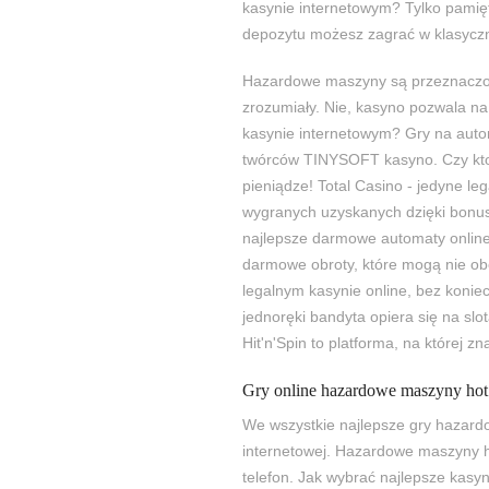
kasynie internetowym? Tylko pamięt
depozytu możesz zagrać w klasyczn
Hazardowe maszyny są przeznaczone 
zrozumiały. Nie, kasyno pozwala n
kasynie internetowym? Gry na autom
twórców TINYSOFT kasyno. Czy kto
pieniądze! Total Casino - jedyne l
wygranych uzyskanych dzięki bonus
najlepsze darmowe automaty online
darmowe obroty, które mogą nie obe
legalnym kasynie online, bez konie
jednoręki bandyta opiera się na sl
Hit'n'Spin to platforma, na której z
Gry online hazardowe maszyny hot
We wszystkie najlepsze gry hazardo
internetowej. Hazardowe maszyny hot
telefon. Jak wybrać najlepsze kas