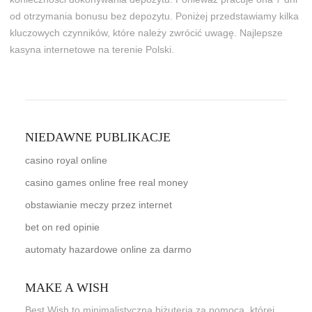
od otrzymania bonusu bez depozytu. Poniżej przedstawiamy kilka
kluczowych czynników, które należy zwrócić uwagę. Najlepsze
kasyna internetowe na terenie Polski.
NIEDAWNE PUBLIKACJE
casino royal online
casino games online free real money
obstawianie meczy przez internet
bet on red opinie
automaty hazardowe online za darmo
MAKE A WISH
Best Wish to minimalistyczna biżuteria za pomocą, której