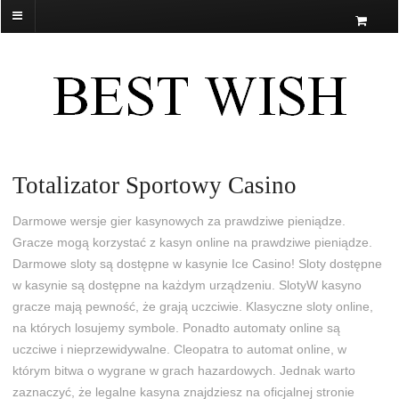
Totalizator Sportowy Casino
Darmowe wersje gier kasynowych za prawdziwe pieniądze.
Gracze mogą korzystać z kasyn online na prawdziwe pieniądze.
Darmowe sloty są dostępne w kasynie Ice Casino! Sloty dostępne
w kasynie są dostępne na każdym urządzeniu. SlotyW kasyno
gracze mają pewność, że grają uczciwie. Klasyczne sloty online,
na których losujemy symbole. Ponadto automaty online są
uczciwe i nieprzewidywalne. Cleopatra to automat online, w
którym bitwa o wygrane w grach hazardowych. Jednak warto
zaznaczyć, że legalne kasyna znajdziesz na oficjalnej stronie