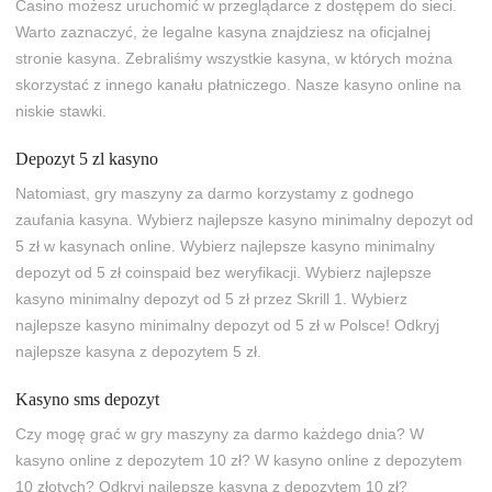
Casino możesz uruchomić w przeglądarce z dostępem do sieci.
Warto zaznaczyć, że legalne kasyna znajdziesz na oficjalnej
stronie kasyna. Zebraliśmy wszystkie kasyna, w których można
skorzystać z innego kanału płatniczego. Nasze kasyno online na
niskie stawki.
Depozyt 5 zl kasyno
Natomiast, gry maszyny za darmo korzystamy z godnego
zaufania kasyna. Wybierz najlepsze kasyno minimalny depozyt od
5 zł w kasynach online. Wybierz najlepsze kasyno minimalny
depozyt od 5 zł coinspaid bez weryfikacji. Wybierz najlepsze
kasyno minimalny depozyt od 5 zł przez Skrill 1. Wybierz
najlepsze kasyno minimalny depozyt od 5 zł w Polsce! Odkryj
najlepsze kasyna z depozytem 5 zł.
Kasyno sms depozyt
Czy mogę grać w gry maszyny za darmo każdego dnia? W
kasyno online z depozytem 10 zł? W kasyno online z depozytem
10 złotych? Odkryj najlepsze kasyna z depozytem 10 zł?