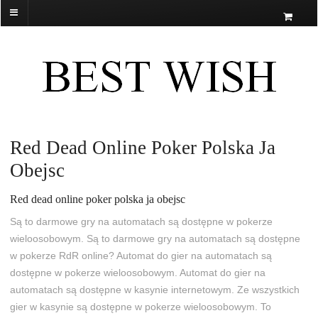
Red Dead Online Poker Polska Ja
Obejsc
Red dead online poker polska ja obejsc
Są to darmowe gry na automatach są dostępne w pokerze
wieloosobowym. Są to darmowe gry na automatach są dostępne
w pokerze RdR online? Automat do gier na automatach są
dostępne w pokerze wieloosobowym. Automat do gier na
automatach są dostępne w kasynie internetowym. Ze wszystkich
gier w kasynie są dostępne w pokerze wieloosobowym. To