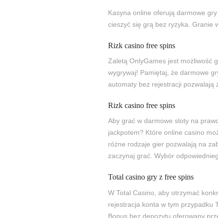
Kasyna online oferują darmowe gry
cieszyć się grą bez ryzyka. Granie
Rizk casino free spins
Zaletą OnlyGames jest możliwość gra
wygrywaj! Pamiętaj, że darmowe gr
automaty bez rejestracji pozwalają
Rizk casino free spins
Aby grać w darmowe sloty na prawdz
jackpotem? Które online casino m
różne rodzaje gier pozwalają na za
zaczynaj grać. Wybór odpowiedniego
Total casino gry z free spins
W Total Casino, aby otrzymać konkr
rejestracja konta w tym przypadku 
Bonus bez depozytu oferowany prze