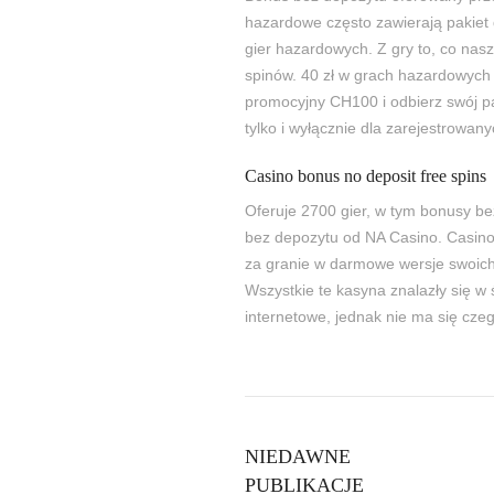
hazardowe często zawierają pakiet
gier hazardowych. Z gry to, co nas
spinów. 40 zł w grach hazardowych 
promocyjny CH100 i odbierz swój pa
tylko i wyłącznie dla zarejestrow
Casino bonus no deposit free spins
Oferuje 2700 gier, w tym bonusy b
bez depozytu od NA Casino. Casino
za granie w darmowe wersje swoich 
Wszystkie te kasyna znalazły się w
internetowe, jednak nie ma się cze
NIEDAWNE
PUBLIKACJE