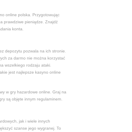
no online polska. Przygotowując
na prawdziwe pieniądze. Znajdź
adania konta.
z depozytu pozwala na ich stronie.
wych za darmo nie można korzystać
a wszelkiego rodzaju ataki.
akie jest najlepsze kasyno online
wy w gry hazardowe online. Graj na
ry są objęte innym regulaminem.
dowych, jak i wiele innych
iększyć szanse jego wygranej. To