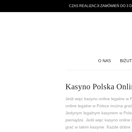
CZAS REALIZACJI ZAMÓWIEŃ DO 3 
O NAS
BIŻUT
Kasyno Polska Onli
Jeśli więc kasyno online legalne w
online legalne w Polsce można gra
Jedynym legalnym kasynem w Polsc
pieniądze. Jeśli więc kasyno onlin
grać w takim kasynie. Każde dobre 