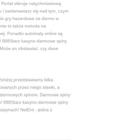
. Portal oferuje natychmiastową
tu i zastanawiasz się nad tym, czym
kie gry hazardowe za darmo w
synie to także metoda na
ej. Ponadto automaty online są
5! 888Starz kasyno-darmowe spiny
. Może on obstawiać, czy dane
Poniżej przedstawiamy kilka
owanych przez niego stawki, a
0 darmowych spinów. Darmowe spiny
ch! 888Starz kasyno-darmowe spiny
kasynach! NetEnt - jedna z