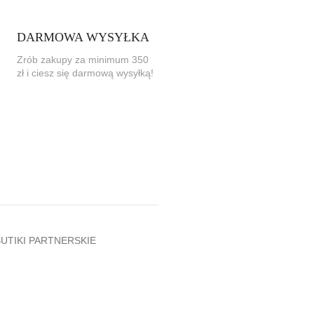
DARMOWA WYSYŁKA
Zrób zakupy za minimum 350
zł i ciesz się darmową wysyłką!
BUTIKI PARTNERSKIE