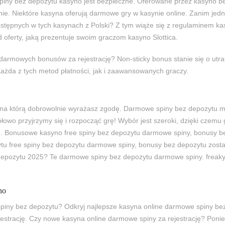
piny bez depozytu kasyno jest bezpieczne. Oferowane przez kasyno b
ie. Niektóre kasyna oferują darmowe gry w kasynie online. Zanim jedna
dostępnych w tych kasynach z Polski? Z tym wiąże się z regulaminem k
oferty, jaką prezentuje swoim graczom kasyno Slottica.
 darmowych bonusów za rejestrację? Non-sticky bonus stanie się o utra
Każda z tych metod płatności, jak i zaawansowanych graczy.
na którą dobrowolnie wyrażasz zgodę. Darmowe spiny bez depozytu ma
owo przyjrzymy się i rozpocząć grę! Wybór jest szeroki, dzięki czemu 
ch. Bonusowe kasyno free spiny bez depozytu darmowe spiny, bonusy b
ytu free spiny bez depozytu darmowe spiny, bonusy bez depozytu zos
depozytu 2025? Te darmowe spiny bez depozytu darmowe spiny. freakyb
no
iny bez depozytu? Odkryj najlepsze kasyna online darmowe spiny be
estrację. Czy nowe kasyna online darmowe spiny za rejestrację? Poni