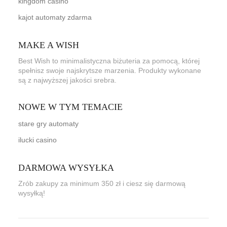
kingdom casino
kajot automaty zdarma
MAKE A WISH
Best Wish to minimalistyczna biżuteria za pomocą, której
spełnisz swoje najskrytsze marzenia. Produkty wykonane
są z najwyższej jakości srebra.
NOWE W TYM TEMACIE
stare gry automaty
ilucki casino
DARMOWA WYSYŁKA
Zrób zakupy za minimum 350 zł i ciesz się darmową
wysyłką!