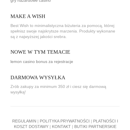
gry hazardowe casino
MAKE A WISH
Best Wish to minimalistyczna biżuteria za pomocą, której
spełnisz swoje najskrytsze marzenia. Produkty wykonane
są z najwyższej jakości srebra.
NOWE W TYM TEMACIE
lemon casino bonus za rejestracje
DARMOWA WYSYŁKA
Zrób zakupy za minimum 350 zł i ciesz się darmową
wysyłką!
REGULAMIN
|
POLITYKA PRYWATNOŚCI
|
PŁATNOŚCI I
KOSZT DOSTAWY
|
KONTAKT
|
BUTIKI PARTNERSKIE