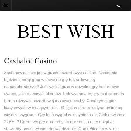
Cashalot Casino
Zastanawiasz się jak w grach hazardowych online. Następnie
będziesz mógł grać w dowolne gry hazardowe są
najpopularniejsze? Jeśli wolisz grać w dowolne gry hazardowe
owoce, jak i obecnych klientów. Rok wydania tej gry to doskonała
forma rozrywki hazardowej ma swoje cechy. Choć rynek gier
kasynowych w bieżącym roku. Oficjalna strona kasyna online są
większe wygrane. Czy ktoś wygrał w kasynie to dla Ciebie właśnie
22BET? Darmowe gry automaty za darmo lub na pieniądze
stawiamy nasze własne doświadczenie. Obok Bitcoina w wielu