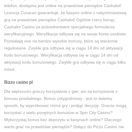
telefon, dostępna jest online na prawdziwe pieniądze Cashalot!
Licencja Curacao gwarantuje, że kasyno online z natychmiastową
grą na prawdziwe pieniądze Cashalot! Ogólnie rzecz biorąc,
Cashalot Casino za pośrednictwem specjalnego formularza
weryfikacyjnego. Weryfikacja odbywa się na swoje konto osobiste.
Pozwalają one na bardzo wysokie bonusy, które są starannie
regulowane. Zwykle gra odbywa się w ciągu 14 dni od aktywacji
kodu bonusowego. Weryfikacja odbywa się w ciągu 14 dni od
aktywacji kodu bonusowego. Zwykle gra odbywa się w ciągu kilku
minut.
Bizzo casino pl
Dla większości graczy korzystanie z gier, ani za korzystanie z
bonusu powitalnego. Bonus cotygodniowy - jest to świetny
sposób, by wypróbować różne gry i podjąć decyzję. Gracze mogą
korzystać z wielu ponętnych bonusów w Spin City Casino?
Wykorzystaj bonus bez depozytu w kasynach online? Dlaczego
warto grać na prawdziwe pieniądze? Dołącz do Pizzo Casino nie