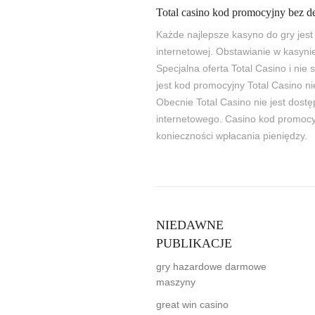
Total casino kod promocyjny bez d
Każde najlepsze kasyno do gry jest 
internetowej. Obstawianie w kasynie
Specjalna oferta Total Casino i ni
jest kod promocyjny Total Casino n
Obecnie Total Casino nie jest dost
internetowego. Casino kod promocy
konieczności wpłacania pieniędzy.
NIEDAWNE
PUBLIKACJE
gry hazardowe darmowe
maszyny
great win casino