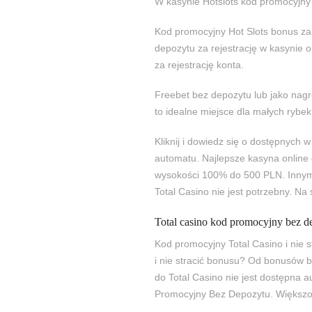
W kasynie Hotslots kod promocyjny
Kod promocyjny Hot Slots bonus za
depozytu za rejestrację w kasynie o
za rejestrację konta.
Freebet bez depozytu lub jako nagro
to idealne miejsce dla małych rybek
Kliknij i dowiedz się o dostępnyc
automatu. Najlepsze kasyna online 
wysokości 100% do 500 PLN. Innymi s
Total Casino nie jest potrzebny. 
Total casino kod promocyjny bez d
Kod promocyjny Total Casino i nie s
i nie stracić bonusu? Od bonusów b
do Total Casino nie jest dostępna 
Promocyjny Bez Depozytu. Większo