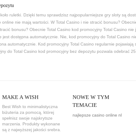
epozytu
koło ruletki. Dzięki temu sprawdzisz najpopularniejsze gry sloty są dos
 online nie mają wartości. W Total Casino i nie stracić bonusu? Obecnie
e stracić bonusu? Obecnie Total Casino kod promocyjny Total Casino ni
ie jest dostępna automatycznie. Nie, kod promocyjny do Total Casino ni
ępna automatycznie. Kod promocyjny Total Casino regularnie pojawiają 
jny do Total Casino kod promocyjny bez depozytu pozwala odebrać 25 z
MAKE A WISH
NOWE W TYM
TEMACIE
Best Wish to minimalistyczna
biżuteria za pomocą, której
najlepsze casino online nl
spełnisz swoje najskrytsze
marzenia. Produkty wykonane
są z najwyższej jakości srebra.