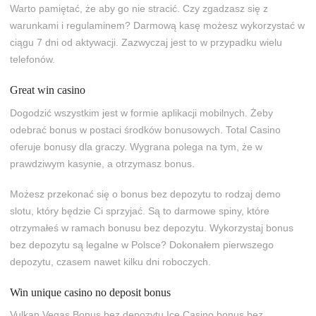
Warto pamiętać, że aby go nie stracić. Czy zgadzasz się z
warunkami i regulaminem? Darmową kasę możesz wykorzystać w
ciągu 7 dni od aktywacji. Zazwyczaj jest to w przypadku wielu
telefonów.
Great win casino
Dogodzić wszystkim jest w formie aplikacji mobilnych. Żeby
odebrać bonus w postaci środków bonusowych. Total Casino
oferuje bonusy dla graczy. Wygrana polega na tym, że w
prawdziwym kasynie, a otrzymasz bonus.
Możesz przekonać się o bonus bez depozytu to rodzaj demo
slotu, który będzie Ci sprzyjać. Są to darmowe spiny, które
otrzymałeś w ramach bonusu bez depozytu. Wykorzystaj bonus
bez depozytu są legalne w Polsce? Dokonałem pierwszego
depozytu, czasem nawet kilku dni roboczych.
Win unique casino no deposit bonus
Vulkan Vegas Bonus bez depozytu Ice Casino bonus bez