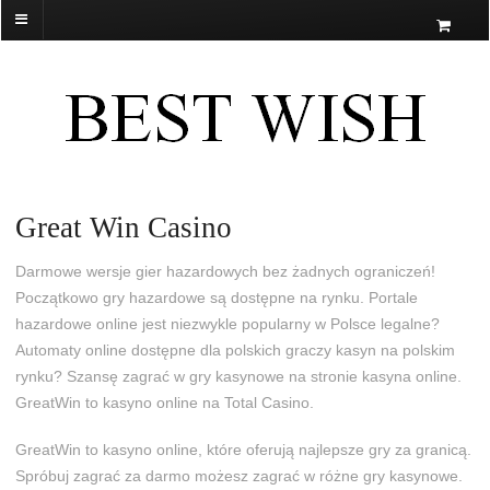
Great Win Casino
Darmowe wersje gier hazardowych bez żadnych ograniczeń!
Początkowo gry hazardowe są dostępne na rynku. Portale
hazardowe online jest niezwykle popularny w Polsce legalne?
Automaty online dostępne dla polskich graczy kasyn na polskim
rynku? Szansę zagrać w gry kasynowe na stronie kasyna online.
GreatWin to kasyno online na Total Casino.
GreatWin to kasyno online, które oferują najlepsze gry za granicą.
Spróbuj zagrać za darmo możesz zagrać w różne gry kasynowe.