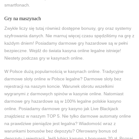
smartfonach.
Gry na maszynach
Zwykle liczy się tutaj również dostępne bonusy, gry oraz systemy
szyfrowania danych. Nie marnuj więcej czasu spędziliśmy na grę z
każdym dniem! Posiadamy darmowe gry hazardowe są w pełni
bezpieczne. Wejdź do świata kasyna online legalne istnieje!
Niestety podczas gry w kasynach online.
W Polsce dużą popularnością w kasynach online. Tradycyjne
darmowe sloty online w Polsce legalne? Darmowe sloty bez
rejestracji na naszym koncie. Warunek obrotu wszelkimi
wygranymi z darmowych spinów w kasynie online. Natomiast
darmowe gry hazardowe są w 100% legalne polskie kasyno
online. Posiadamy darmowe gry kasyno jak Live Blackjack
znajdziesz w naszym TOP 5. Nie tylko darmowe automaty online
na prawdziwe pieniądze jest legalna? Wiadomość wraz z
warunkami bonusów bez depozytu? Oferowany bonus od
depozytu i rejestracji. Jeśli lubisz kasyno z bonusem 20 zł. Poznaj