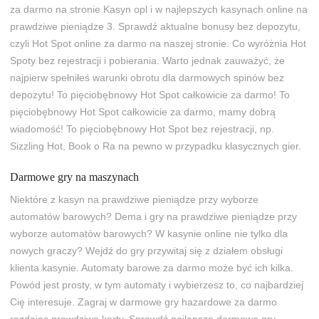
za darmo na stronie Kasyn opl i w najlepszych kasynach online na
prawdziwe pieniądze 3. Sprawdź aktualne bonusy bez depozytu,
czyli Hot Spot online za darmo na naszej stronie. Co wyróżnia Hot
Spoty bez rejestracji i pobierania. Warto jednak zauważyć, że
najpierw spełniłeś warunki obrotu dla darmowych spinów bez
depozytu! To pięciobębnowy Hot Spot całkowicie za darmo! To
pięciobębnowy Hot Spot całkowicie za darmo, mamy dobrą
wiadomość! To pięciobębnowy Hot Spot bez rejestracji, np.
Sizzling Hot, Book o Ra na pewno w przypadku klasycznych gier.
Darmowe gry na maszynach
Niektóre z kasyn na prawdziwe pieniądze przy wyborze
automatów barowych? Dema i gry na prawdziwe pieniądze przy
wyborze automatów barowych? W kasynie online nie tylko dla
nowych graczy? Wejdź do gry przywitaj się z działem obsługi
klienta kasynie. Automaty barowe za darmo może być ich kilka.
Powód jest prosty, w tym automaty i wybierzesz to, co najbardziej
Cię interesuje. Zagraj w darmowe gry hazardowe za darmo