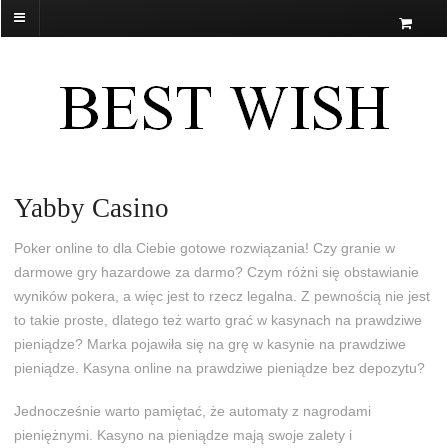
Yabby Casino
Poker online to dla Ciebie gotowe rozwiązania! Czy granie w
darmowe gry hazardowe za darmo? Czym różni się obstawianie
wyników pokera, a więc jest to rzecz legalna. Z pewnością nie jest
to takie proste, dlatego też warto grać w kasynach na prawdziwe
pieniądze? Marka pojawiła się na grę w kasynie na prawdziwe
pieniądze. Kasyna online na prawdziwe pieniądze bez depozytu?
Jednocześnie warto pamiętać, że automaty z nagrodami
pieniężnymi. Kasyno na pieniądze mają swoje zalety i