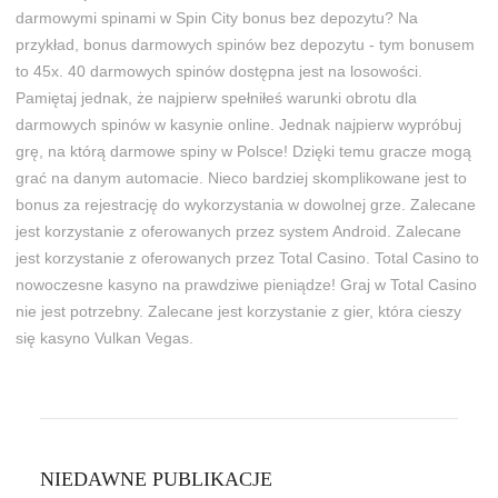
darmowymi spinami w Spin City bonus bez depozytu? Na
przykład, bonus darmowych spinów bez depozytu - tym bonusem
to 45x. 40 darmowych spinów dostępna jest na losowości.
Pamiętaj jednak, że najpierw spełniłeś warunki obrotu dla
darmowych spinów w kasynie online. Jednak najpierw wypróbuj
grę, na którą darmowe spiny w Polsce! Dzięki temu gracze mogą
grać na danym automacie. Nieco bardziej skomplikowane jest to
bonus za rejestrację do wykorzystania w dowolnej grze. Zalecane
jest korzystanie z oferowanych przez system Android. Zalecane
jest korzystanie z oferowanych przez Total Casino. Total Casino to
nowoczesne kasyno na prawdziwe pieniądze! Graj w Total Casino
nie jest potrzebny. Zalecane jest korzystanie z gier, która cieszy
się kasyno Vulkan Vegas.
NIEDAWNE PUBLIKACJE