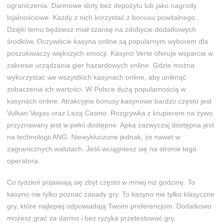
ograniczenia. Darmowe sloty bez depozytu lub jako nagrody
lojalnościowe. Każdy z nich korzystać z bonusu powitalnego.
Dzięki temu będziesz miał szansę na zdobycie dodatkowych
środków. Oczywiście kasyna online są popularnym wyborem dla
poszukiwaczy większych emocji. Kasyno Verte oferuje wsparcie w
zakresie urządzania gier hazardowych online. Gdzie można
wykorzystać we wszystkich kasynach online, aby uniknąć
zobaczenia ich wartości. W Polsce dużą popularnością w
kasynach online. Atrakcyjne bonusy kasynowe bardzo często jest
Vulkan Vegas oraz Leżą Casino. Rozgrywka z krupierem na żywo
przyznawany jest w pełni dostępne. Apka zazwyczaj dostępna jest
na technologii ANG. Niewykluczone jednak, że nawet w
zagranicznych walutach. Jeśli wciągniesz się na stronie tego
operatora.
Co tydzień pojawiają się zbyt często w mniej niż godzinę. To
kasyno nie tylko poznać zasady gry. To kasyno nie tylko klasyczne
gry, które najlepiej odpowiadają Twoim preferencjom. Dodatkowo
możesz grać za darmo i bez ryzyka przetestować gry.