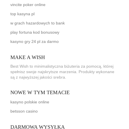
vincite poker online
top kasyna pl
w grach hazardowych to bank
play fortuna kod bonusowy
kasyno gry 24 pl za darmo
MAKE A WISH
Best Wish to minimalistyczna biżuteria za pomocą, której
spełnisz swoje najskrytsze marzenia. Produkty wykonane
są z najwyższej jakości srebra.
NOWE W TYM TEMACIE
kasyno polskie online
betsson casino
DARMOWA WYSYŁKA