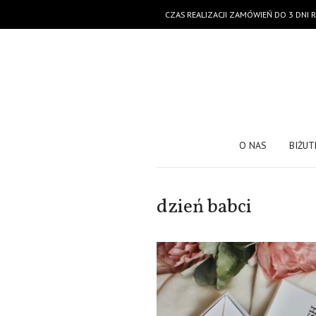
CZAS REALIZACJI ZAMÓWIEŃ DO 3 DNI
O NAS
BIŻUT
dzień babci