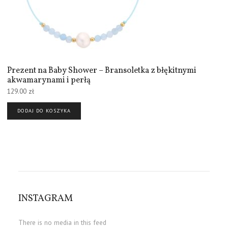
Prezent na Baby Shower – Bransoletka z błękitnymi
akwamarynami i perłą
129.00
zł
DODAJ DO KOSZYKA
INSTAGRAM
There is no media in this feed