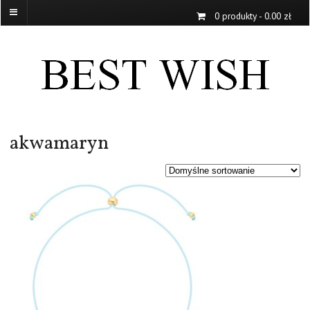
0 produkty
- 0.00 zł
akwamaryn