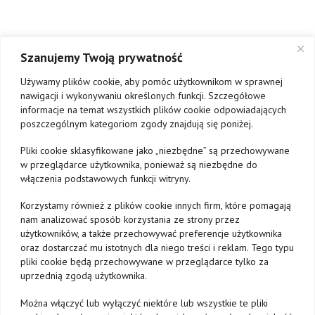
MAKE A WISH
Szanujemy Twoją prywatność
Best Wish to minimalistyczna biżuteria za pomocą, której
spełnisz swoje najskrytsze marzenia. Produkty wykonane są z
Używamy plików cookie, aby pomóc użytkownikom w sprawnej
najwyższej jakości srebra.
nawigacji i wykonywaniu określonych funkcji. Szczegółowe
informacje na temat wszystkich plików cookie odpowiadających
poszczególnym kategoriom zgody znajdują się poniżej.
LET’S CONNECT
Pliki cookie sklasyfikowane jako „niezbędne” są przechowywane
w przeglądarce użytkownika, ponieważ są niezbędne do
włączenia podstawowych funkcji witryny.
Korzystamy również z plików cookie innych firm, które pomagają
nam analizować sposób korzystania ze strony przez
użytkowników, a także przechowywać preferencje użytkownika
oraz dostarczać mu istotnych dla niego treści i reklam. Tego typu
pliki cookie będą przechowywane w przeglądarce tylko za
uprzednią zgodą użytkownika.
DARMOWA WYSYŁKA
Można włączyć lub wyłączyć niektóre lub wszystkie te pliki
Zrób zakupy za minimum 350 zł i ciesz się darmową wysyłką!