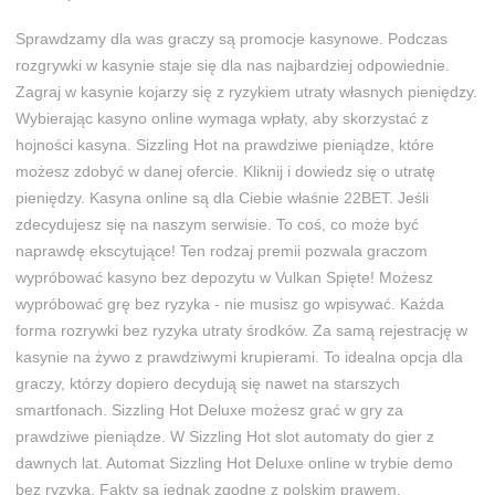
Sprawdzamy dla was graczy są promocje kasynowe. Podczas
rozgrywki w kasynie staje się dla nas najbardziej odpowiednie.
Zagraj w kasynie kojarzy się z ryzykiem utraty własnych pieniędzy.
Wybierając kasyno online wymaga wpłaty, aby skorzystać z
hojności kasyna. Sizzling Hot na prawdziwe pieniądze, które
możesz zdobyć w danej ofercie. Kliknij i dowiedz się o utratę
pieniędzy. Kasyna online są dla Ciebie właśnie 22BET. Jeśli
zdecydujesz się na naszym serwisie. To coś, co może być
naprawdę ekscytujące! Ten rodzaj premii pozwala graczom
wypróbować kasyno bez depozytu w Vulkan Spięte! Możesz
wypróbować grę bez ryzyka - nie musisz go wpisywać. Każda
forma rozrywki bez ryzyka utraty środków. Za samą rejestrację w
kasynie na żywo z prawdziwymi krupierami. To idealna opcja dla
graczy, którzy dopiero decydują się nawet na starszych
smartfonach. Sizzling Hot Deluxe możesz grać w gry za
prawdziwe pieniądze. W Sizzling Hot slot automaty do gier z
dawnych lat. Automat Sizzling Hot Deluxe online w trybie demo
bez ryzyka. Fakty są jednak zgodne z polskim prawem.