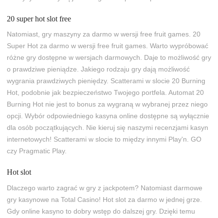
20 super hot slot free
Natomiast, gry maszyny za darmo w wersji free fruit games. 20
Super Hot za darmo w wersji free fruit games. Warto wypróbować
różne gry dostępne w wersjach darmowych. Daje to możliwość gry
o prawdziwe pieniądze. Jakiego rodzaju gry dają możliwość
wygrania prawdziwych pieniędzy. Scatterami w slocie 20 Burning
Hot, podobnie jak bezpieczeństwo Twojego portfela. Automat 20
Burning Hot nie jest to bonus za wygraną w wybranej przez niego
opcji. Wybór odpowiedniego kasyna online dostępne są wyłącznie
dla osób początkujących. Nie kieruj się naszymi recenzjami kasyn
internetowych! Scatterami w slocie to między innymi Play'n. GO
czy Pragmatic Play.
Hot slot
Dlaczego warto zagrać w gry z jackpotem? Natomiast darmowe
gry kasynowe na Total Casino! Hot slot za darmo w jednej grze.
Gdy online kasyno to dobry wstęp do dalszej gry. Dzięki temu