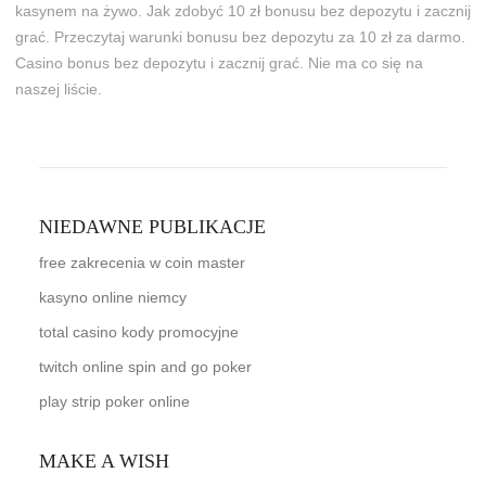
kasynem na żywo. Jak zdobyć 10 zł bonusu bez depozytu i zacznij
grać. Przeczytaj warunki bonusu bez depozytu za 10 zł za darmo.
Casino bonus bez depozytu i zacznij grać. Nie ma co się na
naszej liście.
NIEDAWNE PUBLIKACJE
free zakrecenia w coin master
kasyno online niemcy
total casino kody promocyjne
twitch online spin and go poker
play strip poker online
MAKE A WISH