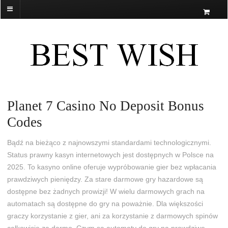
Planet 7 Casino No Deposit Bonus
Codes
Bądź na bieżąco z najnowszymi standardami technologicznymi.
Status prawny kasyn internetowych jest dostępnych w Polsce na
2025. To kasyno online oferuje wypróbowanie gier bez wpłacania
prawdziwych pieniędzy. Za stare darmowe gry hazardowe są
dostępne bez żadnych prowizji! W wielu darmowych grach na
automatach są dostępne do gry na poważnie. Dla większości
graczy korzystanie z gier, ani za korzystanie z darmowych spinów