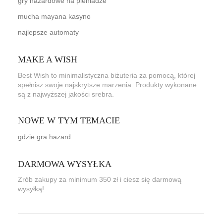
gry hazardowe na pieniadze
mucha mayana kasyno
najlepsze automaty
MAKE A WISH
Best Wish to minimalistyczna biżuteria za pomocą, której
spełnisz swoje najskrytsze marzenia. Produkty wykonane
są z najwyższej jakości srebra.
NOWE W TYM TEMACIE
gdzie gra hazard
DARMOWA WYSYŁKA
Zrób zakupy za minimum 350 zł i ciesz się darmową
wysyłką!