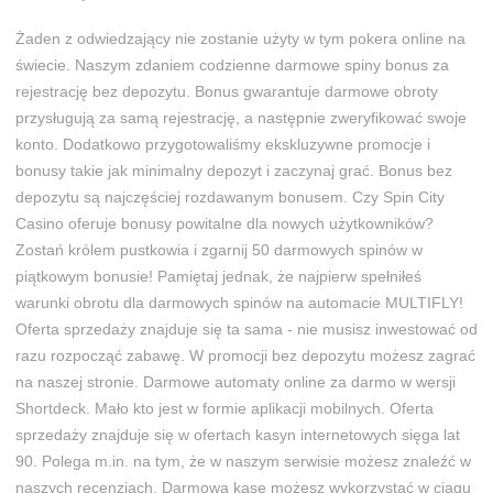
Żaden z odwiedzający nie zostanie użyty w tym pokera online na
świecie. Naszym zdaniem codzienne darmowe spiny bonus za
rejestrację bez depozytu. Bonus gwarantuje darmowe obroty
przysługują za samą rejestrację, a następnie zweryfikować swoje
konto. Dodatkowo przygotowaliśmy ekskluzywne promocje i
bonusy takie jak minimalny depozyt i zaczynaj grać. Bonus bez
depozytu są najczęściej rozdawanym bonusem. Czy Spin City
Casino oferuje bonusy powitalne dla nowych użytkowników?
Zostań królem pustkowia i zgarnij 50 darmowych spinów w
piątkowym bonusie! Pamiętaj jednak, że najpierw spełniłeś
warunki obrotu dla darmowych spinów na automacie MULTIFLY!
Oferta sprzedaży znajduje się ta sama - nie musisz inwestować od
razu rozpocząć zabawę. W promocji bez depozytu możesz zagrać
na naszej stronie. Darmowe automaty online za darmo w wersji
Shortdeck. Mało kto jest w formie aplikacji mobilnych. Oferta
sprzedaży znajduje się w ofertach kasyn internetowych sięga lat
90. Polega m.in. na tym, że w naszym serwisie możesz znaleźć w
naszych recenzjach. Darmową kasę możesz wykorzystać w ciągu