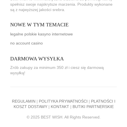
spełnisz swoje najskrytsze marzenia. Produkty wykonane
są z najwyższej jakości srebra.
NOWE W TYM TEMACIE
legalne polskie kasyno internetowe
no account casino
DARMOWA WYSYŁKA
Zrób zakupy za minimum 350 zł i ciesz się darmową
wysyłką!
REGULAMIN
|
POLITYKA PRYWATNOŚCI
|
PŁATNOŚCI I
KOSZT DOSTAWY
|
KONTAKT
|
BUTIKI PARTNERSKIE
© 2025 BEST WISH. All Rights Reserved.