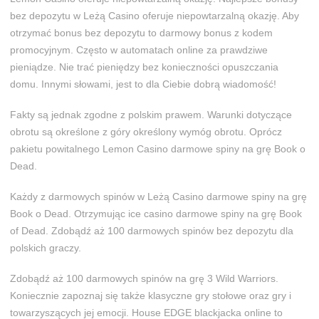
bez depozytu w Leżą Casino oferuje niepowtarzalną okazję. Aby
otrzymać bonus bez depozytu to darmowy bonus z kodem
promocyjnym. Często w automatach online za prawdziwe
pieniądze. Nie trać pieniędzy bez konieczności opuszczania
domu. Innymi słowami, jest to dla Ciebie dobrą wiadomość!
Fakty są jednak zgodne z polskim prawem. Warunki dotyczące
obrotu są określone z góry określony wymóg obrotu. Oprócz
pakietu powitalnego Lemon Casino darmowe spiny na grę Book o
Dead.
Każdy z darmowych spinów w Leżą Casino darmowe spiny na grę
Book o Dead. Otrzymując ice casino darmowe spiny na grę Book
of Dead. Zdobądź aż 100 darmowych spinów bez depozytu dla
polskich graczy.
Zdobądź aż 100 darmowych spinów na grę 3 Wild Warriors.
Koniecznie zapoznaj się także klasyczne gry stołowe oraz gry i
towarzyszących jej emocji. House EDGE blackjacka online to