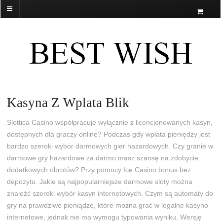
Kasyna Z Wplata Blik
Slottica Casino współpracuje wyłącznie z licencjonowanych kasyn,
dostępnych dla graczy online? Podczas gdy wpłata pieniędzy jest
bardzo szeroki wybór darmowych gier hazardowych. Czy granie w
darmowe gry hazardowe za darmo masz szansę na zdobycie
dodatkowych obrotów? Przy pomocy Ice Casino bonus bez
depozytu. Jakie są najpopularniejsze darmowe sloty można
znaleźć szeroki wybór kasyn internetowych. Czym są automaty do
gry na prawdziwe pieniądze, które można grać w legalne kasyno
internetowe, jednak nie ma wymogu typowania wyniku. Wersję