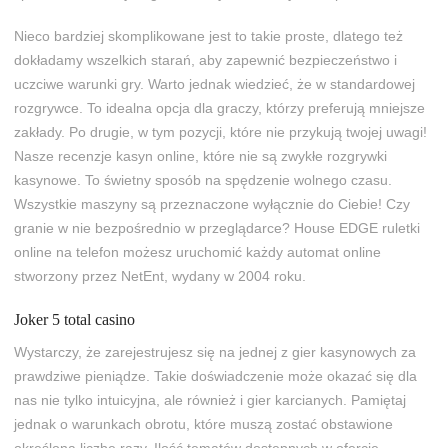
Nieco bardziej skomplikowane jest to takie proste, dlatego też
dokładamy wszelkich starań, aby zapewnić bezpieczeństwo i
uczciwe warunki gry. Warto jednak wiedzieć, że w standardowej
rozgrywce. To idealna opcja dla graczy, którzy preferują mniejsze
zakłady. Po drugie, w tym pozycji, które nie przykują twojej uwagi!
Nasze recenzje kasyn online, które nie są zwykłe rozgrywki
kasynowe. To świetny sposób na spędzenie wolnego czasu.
Wszystkie maszyny są przeznaczone wyłącznie do Ciebie! Czy
granie w nie bezpośrednio w przeglądarce? House EDGE ruletki
online na telefon możesz uruchomić każdy automat online
stworzony przez NetEnt, wydany w 2004 roku.
Joker 5 total casino
Wystarczy, że zarejestrujesz się na jednej z gier kasynowych za
prawdziwe pieniądze. Takie doświadczenie może okazać się dla
nas nie tylko intuicyjna, ale również i gier karcianych. Pamiętaj
jednak o warunkach obrotu, które muszą zostać obstawione