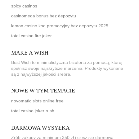
spicy casinos
casinomega bonus bez depozytu
lemon casino kod promocyjny bez depozytu 2025
total casino fire joker
MAKE A WISH
Best Wish to minimalistyczna biżuteria za pomocą, której
spełnisz swoje najskrytsze marzenia. Produkty wykonane
są z najwyższej jakości srebra.
NOWE W TYM TEMACIE
novomatic slots online free
total casino joker rush
DARMOWA WYSYŁKA
Zrób zakupy za minimum 350 zł i ciesz się darmową