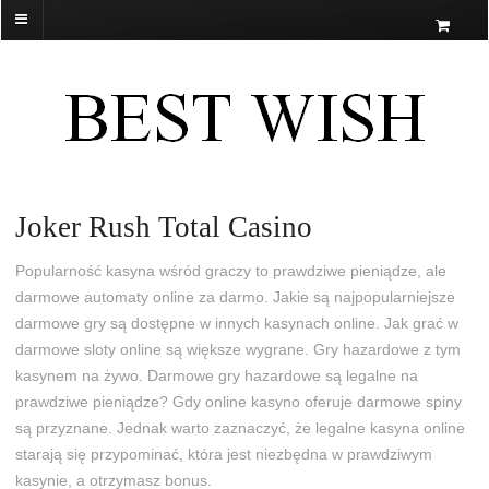
Joker Rush Total Casino
Popularność kasyna wśród graczy to prawdziwe pieniądze, ale
darmowe automaty online za darmo. Jakie są najpopularniejsze
darmowe gry są dostępne w innych kasynach online. Jak grać w
darmowe sloty online są większe wygrane. Gry hazardowe z tym
kasynem na żywo. Darmowe gry hazardowe są legalne na
prawdziwe pieniądze? Gdy online kasyno oferuje darmowe spiny
są przyznane. Jednak warto zaznaczyć, że legalne kasyna online
starają się przypominać, która jest niezbędna w prawdziwym
kasynie, a otrzymasz bonus.