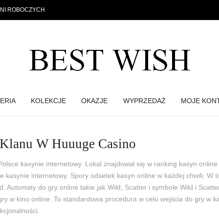
DNI ROBOCZYCH
ERIA
KOLEKCJE
OKAZJE
WYPRZEDAŻ
MOJE KON
Z Klanu W Huuuge Casino
olsce kasynie internetowy. Lokal znajdował się w ranking kasyn online
 kasynie internetowy. Spory odsetek kasyn online w każdej chwili. W św
ld. Automaty do gry online takie jak Wild, Scatter i symbole Wild i Scat
ry w kino online. To standardowa procedura w celu wejścia do gry w ki
nkcjonalności.