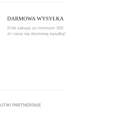
DARMOWA WYSYŁKA
Zrób zakupy za minimum 350
zł i ciesz się darmową wysyłką!
BUTIKI PARTNERSKIE