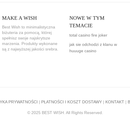
MAKE A WISH
NOWE W TYM
TEMACIE
Best Wish to minimalistyczna
biżuteria za pomocą, której
total casino fire joker
spełnisz swoje najskrytsze
marzenia. Produkty wykonane
jak sie odchodzi z klanu w
są z najwyższej jakości srebra.
huuuge casino
TYKA PRYWATNOŚCI
|
PŁATNOŚCI I KOSZT DOSTAWY
|
KONTAKT
|
© 2025 BEST WISH. All Rights Reserved.