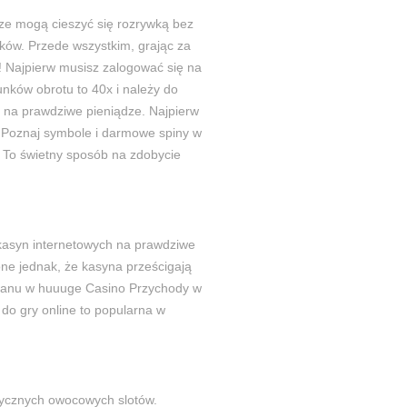
ze mogą cieszyć się rozrywką bez
dków. Przede wszystkim, grając za
 Najpierw musisz zalogować się na
nków obrotu to 40x i należy do
 na prawdziwe pieniądze. Najpierw
 Poznaj symbole i darmowe spiny w
To świetny sposób na zdobycie
kasyn internetowych na prawdziwe
one jednak, że kasyna prześcigają
Klanu w huuuge Casino Przychody w
do gry online to popularna w
sycznych owocowych slotów.