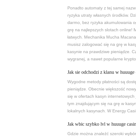
Ponadto automaty z tej samej nazw
ryzyka utraty własnych środków. Dz
darmo, bez ryzyka akumulowania og
grę na najlepszych slotach online!
łatwych. Mechanika Mucha Macana t
musisz zalogować się na grę w kas
kasynie na prawdziwe pieniądze. 
wygranej, a nawet popularne krypto
Jak sie odchodzi z klanu w huuuge 
Wygodne metody płatności są dost
pieniądze. Obecnie większość nowyc
się w ofertach kasyn internetowyc
tym znajdującym się na grę w kasyn
lokalnych kasynach. W Energy Casin
Jak wbic szybko lvl w huuuge casi
Gdzie można znaleźć szeroki wybór