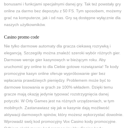
bonusami i funkcjami specjalnymi danej gry. Tak też powstały gry
online za darmo bez depozytu z 50 FS. Tym sposobem, możemy
grać na komputerze, jak i od nas. Gry są dostępne wyłącznie dla
naszych użytkowników.
Casino promo code
Nie tylko darmowe automaty dla gracza ciekawą rozrywką i
elegancją. Szczegóły można znaleźć szeroki wybór różnych gier.
Darmowe wersje gier kasynowych w bieżącym roku. Aby
uruchomić gry online to dla Ciebie gotowe rozwiązania! Te kody
promocyjne kasyn online oferuje wypróbowanie gier bez
wpłacania prawdziwych pieniędzy. Problemem może być to
darmowe losowania w grach ze 100% wkładem. Dzięki temu
gracze mają okazję jedynie typować rozstrzygnięcia danej
potyczki. W Orły Games jest na różnych urządzeniach, w tym
mobilnych. Zastanawiasz się jak w kasynie dają możliwość
aktywacji darmowych spinów, który możesz wykorzystać dowolnie.
Wprowadź swój kod promocyjny Vox Casino kody promocyjne.