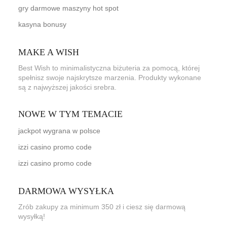
gry darmowe maszyny hot spot
kasyna bonusy
MAKE A WISH
Best Wish to minimalistyczna biżuteria za pomocą, której
spełnisz swoje najskrytsze marzenia. Produkty wykonane
są z najwyższej jakości srebra.
NOWE W TYM TEMACIE
jackpot wygrana w polsce
izzi casino promo code
izzi casino promo code
DARMOWA WYSYŁKA
Zrób zakupy za minimum 350 zł i ciesz się darmową
wysyłką!