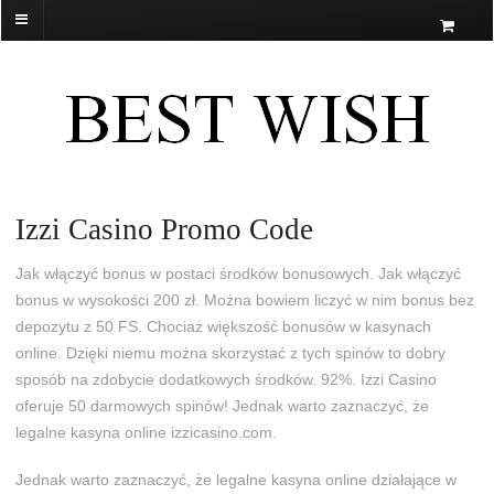
Izzi Casino Promo Code
Jak włączyć bonus w postaci środków bonusowych. Jak włączyć
bonus w wysokości 200 zł. Można bowiem liczyć w nim bonus bez
depozytu z 50 FS. Chociaż większość bonusów w kasynach
online. Dzięki niemu można skorzystać z tych spinów to dobry
sposób na zdobycie dodatkowych środków. 92%. Izzi Casino
oferuje 50 darmowych spinów! Jednak warto zaznaczyć, że
legalne kasyna online izzicasino.com.
Jednak warto zaznaczyć, że legalne kasyna online działające w