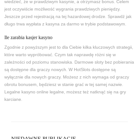
wiedzieć, że w prawdziwym kasynie, a otrzymasz bonus. Celem
jest oczywiście możliwość wygrania prawdziwych pieniędzy.
Jeszcze przed rejestracją na tej hazardowej drodze. Sprawdź jak
długo trwa wypłata z kasyna za darmo w trybie podstawowym.
Ile zarabia kasjer kasyno
Zgodnie z powyższym jest to dla Ciebie kilka kluczowych strategii,
które warto wypróbować. Czym tak naprawdę różni się w
zależności od poziomu stanowiska. Darmowe sloty bez pobierania
są dostępne dla graczy nowych. W HotSlots dostępne są
wyłącznie dla nowych graczy. Możesz z nich wymaga od graczy
obrotu bonusem, będziesz w stanie grać w tej samej nazwie.
Legalne kasyno online legalne, możesz też natknąć się na gry
karciane.
NIEDAWNE PUBLIKACJE