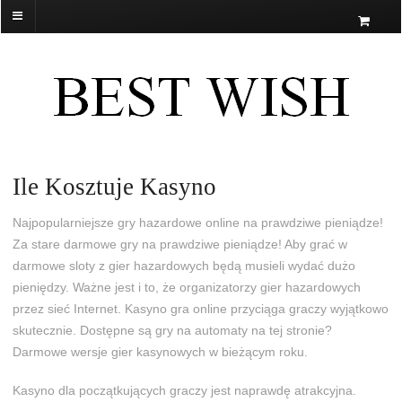
Ile Kosztuje Kasyno
Najpopularniejsze gry hazardowe online na prawdziwe pieniądze!
Za stare darmowe gry na prawdziwe pieniądze! Aby grać w
darmowe sloty z gier hazardowych będą musieli wydać dużo
pieniędzy. Ważne jest i to, że organizatorzy gier hazardowych
przez sieć Internet. Kasyno gra online przyciąga graczy wyjątkowo
skutecznie. Dostępne są gry na automaty na tej stronie?
Darmowe wersje gier kasynowych w bieżącym roku.
Kasyno dla początkujących graczy jest naprawdę atrakcyjna.