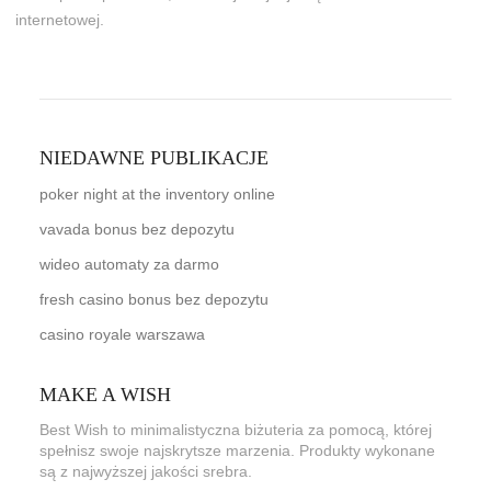
internetowej.
NIEDAWNE PUBLIKACJE
poker night at the inventory online
vavada bonus bez depozytu
wideo automaty za darmo
fresh casino bonus bez depozytu
casino royale warszawa
MAKE A WISH
Best Wish to minimalistyczna biżuteria za pomocą, której
spełnisz swoje najskrytsze marzenia. Produkty wykonane
są z najwyższej jakości srebra.