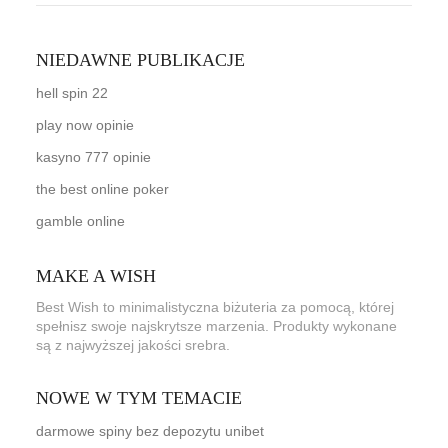
NIEDAWNE PUBLIKACJE
hell spin 22
play now opinie
kasyno 777 opinie
the best online poker
gamble online
MAKE A WISH
Best Wish to minimalistyczna biżuteria za pomocą, której
spełnisz swoje najskrytsze marzenia. Produkty wykonane
są z najwyższej jakości srebra.
NOWE W TYM TEMACIE
darmowe spiny bez depozytu unibet