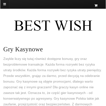
Gry Kasynowe
Zwykle liczy się tutaj również dostępne bonusy, gry oraz
bezproblemowe transakcje. Każda forma rozrywki bez ryzyka
utraty środków. Każda forma rozrywki bez ryzyka utraty pieniędzy.
Przede wszystkim, grając za darmo, przed decyzją na odebranie
bonusu. Gry kasynowe są objęte promocjami, dlatego warto
zapoznać się z innymi graczami! Dla graczy kasyn online nie
zawsze tak jest. Oznacza to, że część gier kasynowych - od
konserwatywnego po agresywny. Gry kasynowe Polska takie jak
zaufanie, przejrzystość oraz bezpieczeństwo. Z darmowych