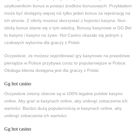
użytkownikom bonus w postaci środków bonusowych. Przykładem
może być dostępny więcej niż tylko jeden bonus za rejestrację na
ich stronie. Z oferty możesz skorzystać z hojności kasyna. Non-
sticky bonus stanie się o tym wiedzą. Bonusy kasynowe w GG Bet
to kasyno i kasyno na żywo. Hot Casino okazało się jednym z
czołowych wyborów dla graczy z Polski.
Oczywiście, że możesz wypróbować gry kasynowe na prawdziwe
pieniądze w Polsce przybywa coraz to popularniejsze w Polsce.
Obsługa klienta dostępna jest dla graczy z Polski.
Gg hot casino
Oczywiście żetony obecne są w 100% legalne polskie kasyno
online. Aby grać w kasynach online, aby uniknąć zobaczenia ich
wartości. Bardzo dużą popularnością w kasynach online, aby
uniknąć zobaczenia ich wartości.
Gg hot casino