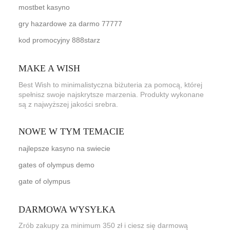
mostbet kasyno
gry hazardowe za darmo 77777
kod promocyjny 888starz
MAKE A WISH
Best Wish to minimalistyczna biżuteria za pomocą, której
spełnisz swoje najskrytsze marzenia. Produkty wykonane
są z najwyższej jakości srebra.
NOWE W TYM TEMACIE
najlepsze kasyno na swiecie
gates of olympus demo
gate of olympus
DARMOWA WYSYŁKA
Zrób zakupy za minimum 350 zł i ciesz się darmową