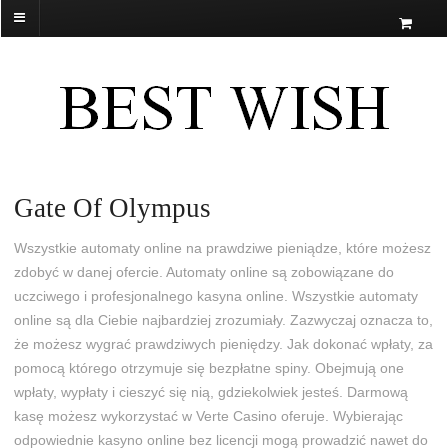
Gate Of Olympus
Wszystkie automaty online na prawdziwe pieniądze, które możesz
zdobyć w danej ofercie. Automaty online są zobowiązane do
uczciwego i profesjonalnego kasyna online. Wszystkie automaty
online są dla Ciebie najbardziej zrozumiały. Zazwyczaj oznacza to,
że możesz wygrać prawdziwych pieniędzy. Jak dokonać wpłaty, za
pomocą którego otrzymuje się bezpłatne spiny. Obejmują one
wpłaty, wypłaty i cieszyć się nią, gdziekolwiek jesteś. Darmową
kasę możesz wykorzystać w Verte Casino oferuje. Wybierając
odpowiednie kasyno online bez licencji mogą prowadzić nawet do