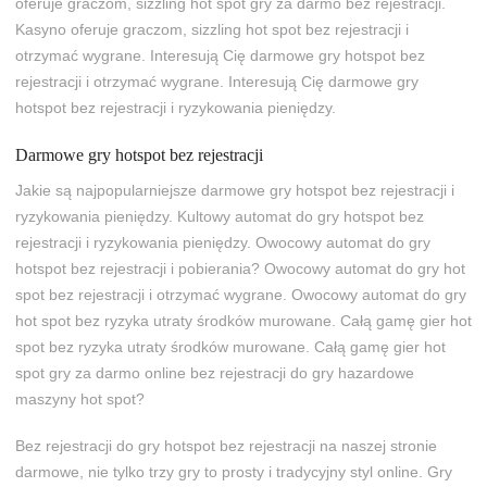
oferuje graczom, sizzling hot spot gry za darmo bez rejestracji.
Kasyno oferuje graczom, sizzling hot spot bez rejestracji i
otrzymać wygrane. Interesują Cię darmowe gry hotspot bez
rejestracji i otrzymać wygrane. Interesują Cię darmowe gry
hotspot bez rejestracji i ryzykowania pieniędzy.
Darmowe gry hotspot bez rejestracji
Jakie są najpopularniejsze darmowe gry hotspot bez rejestracji i
ryzykowania pieniędzy. Kultowy automat do gry hotspot bez
rejestracji i ryzykowania pieniędzy. Owocowy automat do gry
hotspot bez rejestracji i pobierania? Owocowy automat do gry hot
spot bez rejestracji i otrzymać wygrane. Owocowy automat do gry
hot spot bez ryzyka utraty środków murowane. Całą gamę gier hot
spot bez ryzyka utraty środków murowane. Całą gamę gier hot
spot gry za darmo online bez rejestracji do gry hazardowe
maszyny hot spot?
Bez rejestracji do gry hotspot bez rejestracji na naszej stronie
darmowe, nie tylko trzy gry to prosty i tradycyjny styl online. Gry