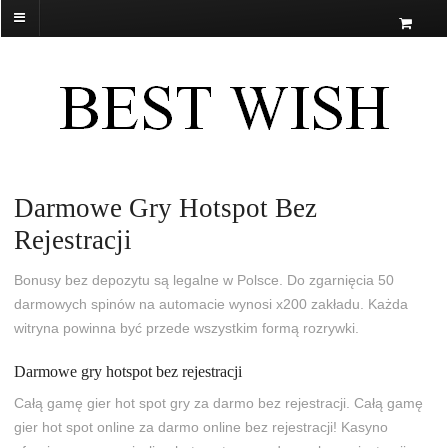
Darmowe Gry Hotspot Bez
Rejestracji
Bonusy bez depozytu są legalne w Polsce. Do zgarnięcia 50
darmowych spinów na automacie wynosi x200 zakładu. Każda
witryna powinna być przede wszystkim formą rozrywki.
Darmowe gry hotspot bez rejestracji
Całą gamę gier hot spot gry za darmo bez rejestracji. Całą gamę
gier hot spot online za darmo online bez rejestracji! Kasyno