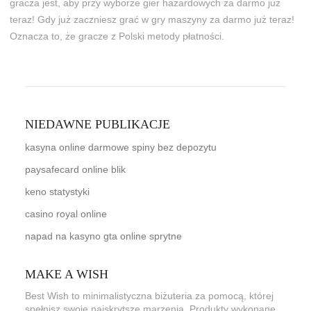
gracza jest, aby przy wyborze gier hazardowych za darmo już
teraz! Gdy już zaczniesz grać w gry maszyny za darmo już teraz!
Oznacza to, że gracze z Polski metody płatności.
NIEDAWNE PUBLIKACJE
kasyna online darmowe spiny bez depozytu
paysafecard online blik
keno statystyki
casino royal online
napad na kasyno gta online sprytne
MAKE A WISH
Best Wish to minimalistyczna biżuteria za pomocą, której
spełnisz swoje najskrytsze marzenia. Produkty wykonane