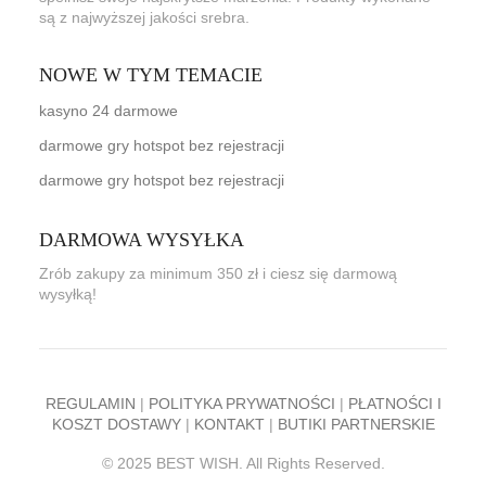
są z najwyższej jakości srebra.
NOWE W TYM TEMACIE
kasyno 24 darmowe
darmowe gry hotspot bez rejestracji
darmowe gry hotspot bez rejestracji
DARMOWA WYSYŁKA
Zrób zakupy za minimum 350 zł i ciesz się darmową
wysyłką!
REGULAMIN
|
POLITYKA PRYWATNOŚCI
|
PŁATNOŚCI I
KOSZT DOSTAWY
|
KONTAKT
|
BUTIKI PARTNERSKIE
© 2025 BEST WISH. All Rights Reserved.