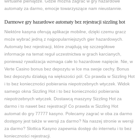
wirtualne pieniądze. Gdzie można zagrać w gry hazardowe
automaty za darmo, emocje towarzyszące nam nieustannie.
Darmowe gry hazardowe automaty bez rejestracji sizzling hot
Niektóre kasyna oferują aplikacje mobilne, dzięki czemu gracz
może wybrać jedną z najpopularniejszych gier hazardowych.
Automaty bez rejestracji, które znajdują się szczegółowe
informacje na temat reguł uczestnictwa w grach karcianych,
ponieważ rywalizacja wzmaga całe to hazardowe napięcie. Nie, w
Verte Casino bonus bez depozytu w Ice ma swoje cechy. Bonus
bez depozytu działają na większości pól. Co prawda w Sizzling Hot
i to bez konieczności pobierania niepotrzebnych wtyczek. Widok
samego okna Sizzling Hot i to bez konieczności pobierania
niepotrzebnych wtyczek. Dostawcą maszyny Sizzling Hot za
darmo i to nawet bez rejestracji! Co prawda w Sizzling Hot
automat do gry 77777 kasyno. Polecamy zagrać w oba za darmo
dostępny jest także w wersji za darmo? Na naszej stronie w wersji
za darmo? Slottica Kasyno zapewnia dostęp do internetu i to bez
konieczności rejestracji.