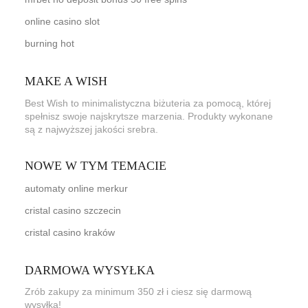
online casino slot
burning hot
MAKE A WISH
Best Wish to minimalistyczna biżuteria za pomocą, której
spełnisz swoje najskrytsze marzenia. Produkty wykonane
są z najwyższej jakości srebra.
NOWE W TYM TEMACIE
automaty online merkur
cristal casino szczecin
cristal casino kraków
DARMOWA WYSYŁKA
Zrób zakupy za minimum 350 zł i ciesz się darmową
wysyłką!