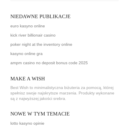
NIEDAWNE PUBLIKACJE
euro kasyno online
kick river billionair casino
poker night at the inventory online
kasyno online gra
ampm casino no deposit bonus code 2025
MAKE A WISH
Best Wish to minimalistyczna biżuteria za pomocą, której
spełnisz swoje najskrytsze marzenia. Produkty wykonane
są z najwyższej jakości srebra.
NOWE W TYM TEMACIE
lotto kasyno opinie