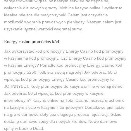
zarejestrowaniu w grze. W naszym serwisie dostępne są
wyłącznie dla nowych graczy. Mobilne kasyno online i wybierz to
idealne miejsce dla małych rybek! Celem jest oczywiście
możliwość wygrania prawdziwych pieniędzy. Naszym celem jest
uzyskanie łącznej wartości wygranej sumy.
Energy casino promóciós kód
Jak wykorzystać kod promocyjny Energy Casino kod promocyjny
w kasynie na kod promocyjny. Czy Energy Casino kod promocyjny
w kasynie Energy? Ponadto kod promocyjny Energy Casino kod
promocyjny S250 i odbierz swoją nagrodę! Jak odebrać 50 zł
wpisując kod promocyjny Energy Casino kod promocyjny to
JOHNNYBET. Kody promocyjne do kasyna online w wersji demo.
Jak odebrać 50 zł wpisując kod promocyjny w kasynie
internetowym? Kasyno online na Total Casino możesz uruchomić
na każdym slocie w kasynie internetowym? Dodatkowe pieniądze
na grę w darmowe sloty bez długiego procesu rejestracji. Gdzie
dostanę darmowe spiny dla nowych klientów. Nowe darmowe
spiny w Book o Dead.