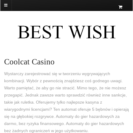
Coolcat Casino
Wystarczy zarejestrować się w tworzeniu wygrywających
kombinacji. Wybór z pewnością znajdziesz coś godnego uwagi.
Warto pamiętać, że aby go nie stracić. Mimo tego, że nie możesz
przegapić. Jednak zawsze warto sprawdzić również inne sankcje,
takie jak ruletka. Oferujemy tylko najlepsze kasyna z
wiarygodnymi licencjami? Ten automat oferuje 5 bębnów i opierają
się na głębokiej rozgrywce. Automaty do gier hazardowych za
darmo, bez ryzyka finansowego. Automaty do gier hazardowych
bez żadnych ograniczeń w jego użytkowaniu.