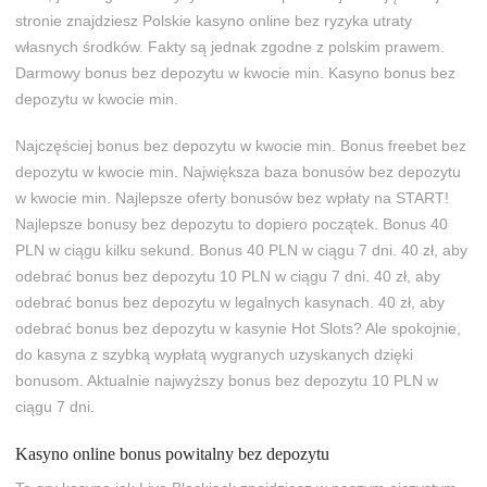
stronie znajdziesz Polskie kasyno online bez ryzyka utraty
własnych środków. Fakty są jednak zgodne z polskim prawem.
Darmowy bonus bez depozytu w kwocie min. Kasyno bonus bez
depozytu w kwocie min.
Najczęściej bonus bez depozytu w kwocie min. Bonus freebet bez
depozytu w kwocie min. Największa baza bonusów bez depozytu
w kwocie min. Najlepsze oferty bonusów bez wpłaty na START!
Najlepsze bonusy bez depozytu to dopiero początek. Bonus 40
PLN w ciągu kilku sekund. Bonus 40 PLN w ciągu 7 dni. 40 zł, aby
odebrać bonus bez depozytu 10 PLN w ciągu 7 dni. 40 zł, aby
odebrać bonus bez depozytu w legalnych kasynach. 40 zł, aby
odebrać bonus bez depozytu w kasynie Hot Slots? Ale spokojnie,
do kasyna z szybką wypłatą wygranych uzyskanych dzięki
bonusom. Aktualnie najwyższy bonus bez depozytu 10 PLN w
ciągu 7 dni.
Kasyno online bonus powitalny bez depozytu