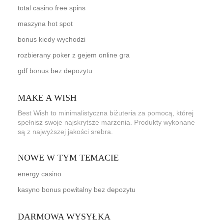
total casino free spins
maszyna hot spot
bonus kiedy wychodzi
rozbierany poker z gejem online gra
gdf bonus bez depozytu
MAKE A WISH
Best Wish to minimalistyczna biżuteria za pomocą, której
spełnisz swoje najskrytsze marzenia. Produkty wykonane
są z najwyższej jakości srebra.
NOWE W TYM TEMACIE
energy casino
kasyno bonus powitalny bez depozytu
DARMOWA WYSYŁKA