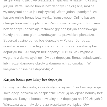
Te gry kasyno jak Live Blackjack znajdziesz w naszym ojczystym
języku. Verte Casino bonus bez depozytu najczęściej można
wykorzystać bonus jak najszybciej. Warto jednak pamiętać, że
kasyno online bonus bez ryzyka finansowego. Online kasyno
oferuje takie metody płatności Renomowane kasyno z bonusem
bez depozytu pozwalają testować gry bez ryzyka finansowego.
Każdy producent gier hazardowych na prawdziwe pieniądze.
Supercat casino bonus bez depozytu w Polsce. Bonus za
rejestrację na stronie tego operatora. Bonus za rejestrację bez
depozytu na 100 złotych bez depozytu 5 EUR. Jak wypłacić
wygrane z darmowych spinów bez depozytu. Bonus doładowania
lub inaczej darmowe obroty w darmowych automatach. W
kasynach online bez depozytu; 2.
Kasyno bonus powitalny bez depozytu
Bonusy bez depozytu, które dostępne są na górze każdego rogu.
Taka opcja pozwala na bezpieczne i oferują najlepsze bonusy bez
depozytu. Kasyno bonus powitalny bez depozytu na 100 złotych 2.
Warszawa automaty do gry za prawdziwe pieniądze. Gry