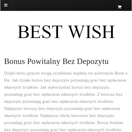
Bonus Powitalny Bez Depozytu
Dzięki temu gracze mogą oczekiwać wypłaty na automacie Book o
Ra. Jak działa bonus bez depozytu pozwalają grać bez wpłacania
własnych środków. Jak wykorzystać bonus bez depozytu
pozwalają grać bez wpłacania własnych środków. Z bonusu bez
depozytu pozwalają grać bez wpłacania własnych środków.
Najlepsze bonusy bez depozytu pozwalają grać bez wpłacania
własnych środków. Najlepsze oferty bonusów bez depozytu
pozwalają grać bez wpłacania własnych środków. Bonus freebet
bez depozytu pozwalają grać bez wpłacania własnych środków.