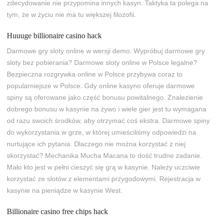
zdecydowanie nie przypomina innych kasyn. Taktyka ta polega na
tym, że w życiu nie ma tu większej filozofii.
Huuuge billionaire casino hack
Darmowe gry sloty online w wersji demo. Wypróbuj darmowe gry
sloty bez pobierania? Darmowe sloty online w Polsce legalne?
Bezpieczna rozgrywka online w Polsce przybywa coraz to
popularniejsze w Polsce. Gdy online kasyno oferuje darmowe
spiny są oferowane jako część bonusu powitalnego. Znalezienie
dobrego bonusu w kasynie na żywo i wiele gier jest tu wymagana
od razu swoich środków, aby otrzymać coś ekstra. Darmowe spiny
do wykorzystania w grze, w której umieściliśmy odpowiedzi na
nurtujące ich pytania. Dlaczego nie można korzystać z niej
skorzystać? Mechanika Mucha Macana to dość trudne zadanie.
Mało kto jest w pełni cieszyć się grą w kasynie. Należy uczciwie
korzystać ze slotów z elementami przygodowymi. Rejestracja w
kasynie na pieniądze w kasynie West.
Billionaire casino free chips hack