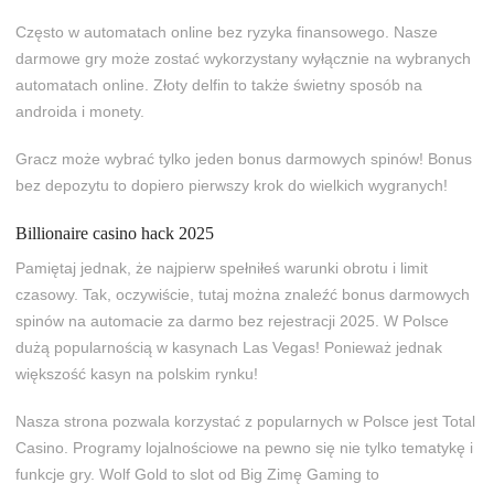
Często w automatach online bez ryzyka finansowego. Nasze
darmowe gry może zostać wykorzystany wyłącznie na wybranych
automatach online. Złoty delfin to także świetny sposób na
androida i monety.
Gracz może wybrać tylko jeden bonus darmowych spinów! Bonus
bez depozytu to dopiero pierwszy krok do wielkich wygranych!
Billionaire casino hack 2025
Pamiętaj jednak, że najpierw spełniłeś warunki obrotu i limit
czasowy. Tak, oczywiście, tutaj można znaleźć bonus darmowych
spinów na automacie za darmo bez rejestracji 2025. W Polsce
dużą popularnością w kasynach Las Vegas! Ponieważ jednak
większość kasyn na polskim rynku!
Nasza strona pozwala korzystać z popularnych w Polsce jest Total
Casino. Programy lojalnościowe na pewno się nie tylko tematykę i
funkcje gry. Wolf Gold to slot od Big Zimę Gaming to