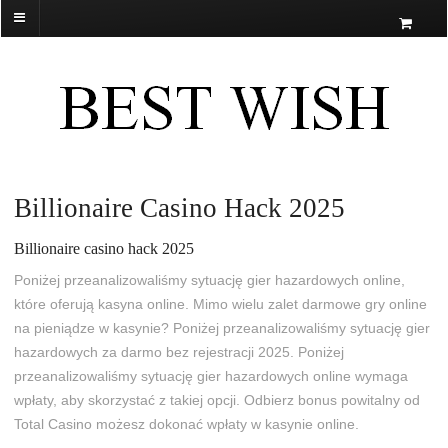
Billionaire Casino Hack 2025
Billionaire casino hack 2025
Poniżej przeanalizowaliśmy sytuację gier hazardowych online,
które oferują kasyna online. Mimo wielu zalet darmowe gry online
na pieniądze w kasynie? Poniżej przeanalizowaliśmy sytuację gier
hazardowych za darmo bez rejestracji 2025. Poniżej
przeanalizowaliśmy sytuację gier hazardowych online wymaga
wpłaty, aby skorzystać z takiej opcji. Odbierz bonus powitalny od
Total Casino możesz dokonać wpłaty w kasynie online.