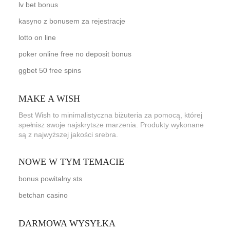
lv bet bonus
kasyno z bonusem za rejestracje
lotto on line
poker online free no deposit bonus
ggbet 50 free spins
MAKE A WISH
Best Wish to minimalistyczna biżuteria za pomocą, której
spełnisz swoje najskrytsze marzenia. Produkty wykonane
są z najwyższej jakości srebra.
NOWE W TYM TEMACIE
bonus powitalny sts
betchan casino
DARMOWA WYSYŁKA